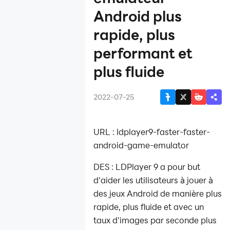
Réponse à la
Android plus
question de
rapide, plus
sécurité de
LDPlayer
performant et
Présentation de
plus fluide
LDPlayer 4
(Android 7.1)
Introduction à
2022-07-25
LDPlayer
Premium
URL : ldplayer9-faster-faster-
LDPlayer 4.0.37
android-game-emulator
et 3.102
Le nouveau
DES : LDPlayer 9 a pour but
LDPlayer 9
d'aider les utilisateurs à jouer à
prend
des jeux Android de manière plus
désormais en
rapide, plus fluide et avec un
charge les
meilleurs jeux
taux d'images par seconde plus