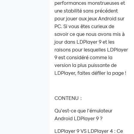
performances monstrueuses et
Expérience De
Jeu RPG Avec
une stabilité sans précédent
Le Nouveau
pour jouer aux jeux Android sur
LDPlayer 9
PC. Si vous êtes curieux de
savoir ce que nous avons mis à
Programme
jour dans LDPlayer 9 et les
d'affiliation
raisons pour lesquelles LDPlayer
Installation et
9 est considéré comme la
démarrage
version la plus puissante de
Activer la VT
LDPlayer, faites défiler la page !
Instructions
sur les
CONTENU：
fonctions
Installation
Qu'est-ce que l'émulateur
du jeu
Android LDPlayer 9 ?
Optimisation
LDPlayer 9 VS LDPlayer 4 : Ce