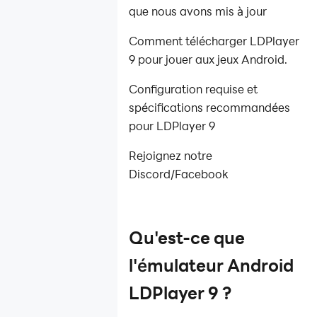
informatique
que nous avons mis à jour
Multi-
Comment télécharger LDPlayer
instance
9 pour jouer aux jeux Android.
Réparation
de réseau
Configuration requise et
spécifications recommandées
Réparation
pour LDPlayer 9
de données
Autre
Rejoignez notre
Discord/Facebook
Guide
général
Problèmes
Qu'est-ce que
fréquents
Solutions
l'émulateur Android
utiles
LDPlayer 9 ?
Guides