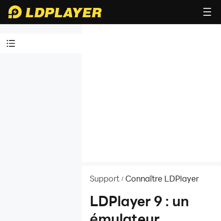
Tutoriels
vidéos
Connaître
LDPlayer
LDPlayer 9 : un
émulateur
Android plus
rapide, plus
Support
Connaître LDPlayer
/
performant et
plus fluide
LDPlayer 9 : un
Présentation de
émulateur
LDPlayer