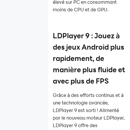
FPS pour un
élevé sur PC en consommant
gameplay
moins de CPU et de GPU.
parfaitement
fluide que
jamais
LDPlayer 9 : Jouez à
À propos de la
sécurité
des jeux Android plus
Konosuba
Fantastic Days
rapidement, de
Tier List
manière plus fluide et
Guide(Juin
2022)
avec plus de FPS
Catalyst Black :
le guide du
Grâce à des efforts continus et à
débutant pour
une technologie avancée,
bien
LDPlayer 9 est sorti ! Alimenté
commencer
par le nouveau moteur LDPlayer,
Obtenez La
LDPlayer 9 offre des
Meilleure