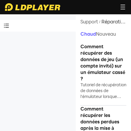
Support
Réparation
/
de
données
Chaud
Nouveau
Tutoriels vidéos
Comment
Connaître LDPlayer
récupérer des
données de jeu (un
Programme
compte invité) sur
d'affiliation
un émulateur cassé
Installation et
?
Tutoriel de récupération
démarrage
de données de
Activer la VT
l'émulateur lorsque
LDPlayer est corrompu
Instructions sur les
et ne peut pas être
Comment
fonctions
réparé
récupérer les
données perdues
Installation du jeu
après la mise à