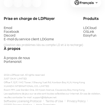
Français
Haute technologie
Prise en charge de LDPlayer
Produits
Email
LDCloud
Facebook
OSLink
Discord
EasyFun
E-mail du service client LDGame
(Gestion des problèmes liés au compte LD et à la recharge)
À propos
À propos de nous
Partenariat
2026 LDPlayer.net. All rights reserved.
JUST OKAY LIMITED
Office F, 12/F, YHC Tower, 1 Sheung Yuet Rd, Kowloon Bay, KLN, Hong Kong
XUANZHI INTERNATIONAL CO., LIMITED
Room 1911, Lee Garden One, 33 Hysan Avenue, Causeway Bay, Hong Kong
Les applications de jeux sur ce site sont toutes collectées sur Internet. En cas de violation,
veuillez contacter l'e-mail :
support@ldplayer.net
Software Licensing Protocol
Terms of Use
Privacy Policy
GDPR Privacy Notice
Help Translate