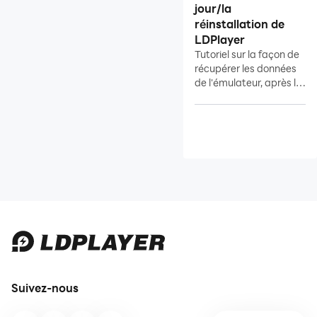
Optimisation
jour/la
informatique
réinstallation de
LDPlayer
Multi-instance
Tutoriel sur la façon de
récupérer les données
Réparation de réseau
de l'émulateur, après la
Réparation de données
mise à
jour/réinstallation de
l'émulateur.
Récupérer les données d'un
compte invité
Récupérer les données
perdues
Autre
Guide général
Problèmes fréquents
Solutions utiles
Suivez-nous
Guides avancés