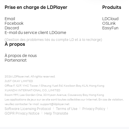
Prise en charge de LDPlayer
Produits
Email
LDCloud
Facebook
OSLink
Discord
EasyFun
E-mail du service client LDGame
(Gestion des problèmes liés au compte LD et à la recharge)
À propos
À propos de nous
Partenariat
2026 LDPlayer.net. All rights reserved.
JUST OKAY LIMITED
Office F, 12/F, YHC Tower, 1 Sheung Yuet Rd, Kowloon Bay, KLN, Hong Kong
XUANZHI INTERNATIONAL CO., LIMITED
Room 1911, Lee Garden One, 33 Hysan Avenue, Causeway Bay, Hong Kong
Les applications de jeux sur ce site sont toutes collectées sur Internet. En cas de violation,
veuillez contacter l'e-mail :
support@ldplayer.net
Software Licensing Protocol
Terms of Use
Privacy Policy
GDPR Privacy Notice
Help Translate