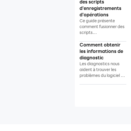
des scripts
d'enregistrements
d'opérations
Ce guide présente
comment fusionner des
scripts
d'enregistrements
d'opérations et à quoi
Comment obtenir
cela sert.
les informations de
diagnostic
Les diagnostics nous
aident à trouver les
problèmes du logiciel ou
pc. Voici les étapes pour
l'obtenir.