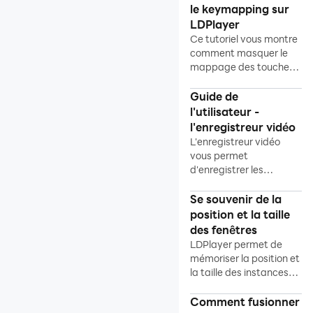
le keymapping sur
LDPlayer
Ce tutoriel vous montre
comment masquer le
mappage des touches
dans le jeu sur LDPlayer.
Guide de
l'utilisateur -
l'enregistreur vidéo
L'enregistreur vidéo
vous permet
d'enregistrer les
merveilleux moments du
jeu.
Se souvenir de la
position et la taille
des fenêtres
LDPlayer permet de
mémoriser la position et
la taille des instances
grâce à LDMulti-
Instance.
Comment fusionner