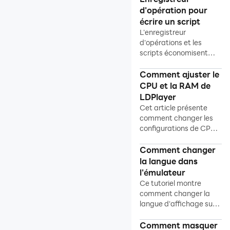
Multi-instance
d'opération pour
écrire un script
Réparation de réseau
L'enregistreur
Réparation de données
d'opérations et les
scripts économisent
Autre
beaucoup de temps!
Allez voir comment ça
Comment ajuster le
Guide général
marche!
CPU et la RAM de
Problèmes fréquents
LDPlayer
Cet article présente
Solutions utiles
comment changer les
Guides avancés
configurations de CPU
et RAM
Haute technologie
Comment changer
la langue dans
l'émulateur
Ce tutoriel montre
comment changer la
langue d'affichage sur
LDPlayer.
Comment masquer