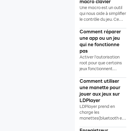
macro clavier
Synchronisation
Une macro est un outil
Macro clavier
qui nous aide à simplifier
Autorisation root
le contrôle du jeu. Ce
Manette de jeu sur
tutoriel explique
comment en écrire un.
Comment réparer
l'émulateur
une app ou un jeu
Enregistreur d'opération
qui ne fonctionne
Configuration de LDPlayer
pas
Changer la langue
Activer l'autorisation
d'affichage
root pour que certains
Masquer le mapping
jeux fonctionnent
Enregistreur vidéo
correctement
Comment utiliser
Se souvenir de la position
une manette pour
Fusionner les scripts
jouer aux jeux sur
Informations de diagnostic
LDPlayer
LDPlayer prend en
Installation du jeu
charge les
Optimisation
manettes(bluetooth et
filaire) pour jouer aux
informatique
jeux.
Enregistreur