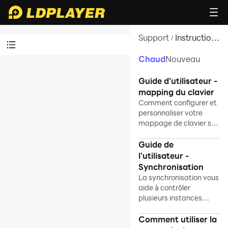
Support
Instructions
/
sur les
fonctions
Chaud
Nouveau
Tutoriels vidéos
Guide d'utilisateur -
Connaître LDPlayer
mapping du clavier
Comment configurer et
Programme
personnaliser votre
d'affiliation
mappage de clavier sur
LDPlayer
Installation et
Guide de
démarrage
l'utilisateur -
Activer la VT
Synchronisation
La synchronisation vous
Instructions sur les
aide à contrôler
fonctions
plusieurs instances
simultanément.
Comment utiliser la
Mapping du clavier