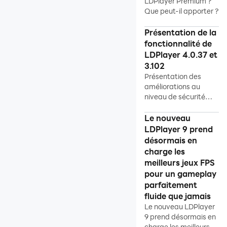
LDPlayer Premium ?
démarrage
Que peut-il apporter ?
Activer la VT
Présentation de la
Instructions sur les
fonctionnalité de
fonctions
LDPlayer 4.0.37 et
3.102
Installation du jeu
Présentation des
Optimisation
améliorations au
informatique
niveau de sécurité
dans les nouvelles
Multi-instance
versions de LDPlayer
Le nouveau
4.0.37 et 3.102.
LDPlayer 9 prend
Réparation de réseau
désormais en
Réparation de données
charge les
meilleurs jeux FPS
Autre
pour un gameplay
Guide général
parfaitement
fluide que jamais
Problèmes fréquents
Le nouveau LDPlayer
9 prend désormais en
Solutions utiles
charge les meilleurs