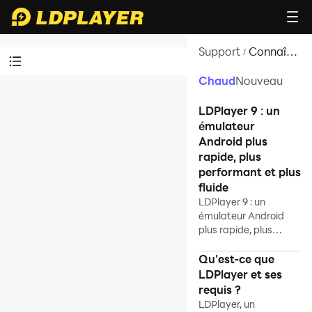
Support
Connaître
/
LDPlayer
Chaud
Nouveau
Tutoriels vidéos
LDPlayer 9 : un
Connaître LDPlayer
émulateur
Android plus
LDPlayer 9 : un émulateur
rapide, plus
performant et plus
Android plus rapide, plus
fluide
performant et plus fluide
LDPlayer 9 : un
Présentation de LDPlayer
émulateur Android
Réponse à la question de
plus rapide, plus
sécurité de LDPlayer
performant et plus
Présentation de LDPlayer 4
fluide
Qu'est-ce que
(Android 7.1)
LDPlayer et ses
Introduction à LDPlayer
requis ?
LDPlayer, un
Premium