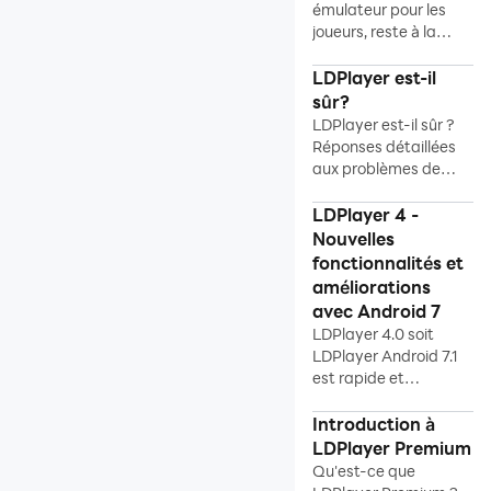
émulateur pour les
LDPlayer 4.0.37 et 3.102
joueurs, reste à la
Le nouveau LDPlayer 9 prend
pointe dans le
désormais en charge les
domaine.
LDPlayer est-il
meilleurs jeux FPS pour un
sûr?
gameplay parfaitement fluide
LDPlayer est-il sûr ?
Réponses détaillées
que jamais
aux problèmes de
À propos de la sécurité
sécurité de LDPlayer
Konosuba Fantastic Days Tier
LDPlayer 4 -
List Guide(Juin 2022)
Nouvelles
Catalyst Black : le guide du
fonctionnalités et
débutant pour bien
améliorations
commencer
avec Android 7
Obtenez La Meilleure
LDPlayer 4.0 soit
LDPlayer Android 7.1
Expérience De Jeu RPG Avec
est rapide et
Le Nouveau LDPlayer 9
compatible.
Introduction à
Programme d'affiliation
LDPlayer Premium
Installation et
Qu'est-ce que