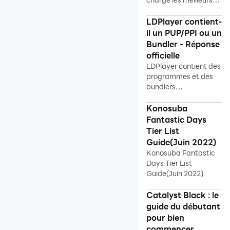
Guides avancés
jeux FPS pour un
gameplay
LDPlayer contient-
Haute technologie
parfaitement fluide
il un PUP/PPI ou un
que jamais
Bundler - Réponse
officielle
LDPlayer contient des
programmes et des
bundlers
potentiellement
indésirables ? Voici la
Konosuba
réponse officielle !
Fantastic Days
Tier List
Guide(Juin 2022)
Konosuba Fantastic
Days Tier List
Guide(Juin 2022)
Catalyst Black : le
guide du débutant
pour bien
commencer