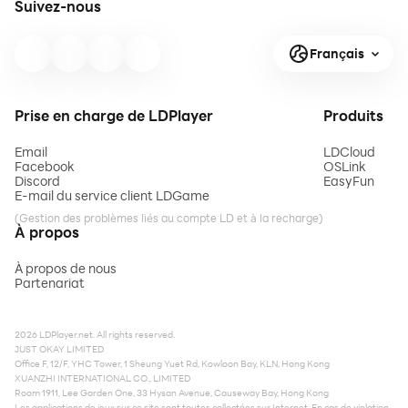
Suivez-nous
Français
Prise en charge de LDPlayer
Produits
Email
LDCloud
Facebook
OSLink
Discord
EasyFun
E-mail du service client LDGame
(Gestion des problèmes liés au compte LD et à la recharge)
À propos
À propos de nous
Partenariat
2026 LDPlayer.net. All rights reserved.
JUST OKAY LIMITED
Office F, 12/F, YHC Tower, 1 Sheung Yuet Rd, Kowloon Bay, KLN, Hong Kong
XUANZHI INTERNATIONAL CO., LIMITED
Room 1911, Lee Garden One, 33 Hysan Avenue, Causeway Bay, Hong Kong
Les applications de jeux sur ce site sont toutes collectées sur Internet. En cas de violation,