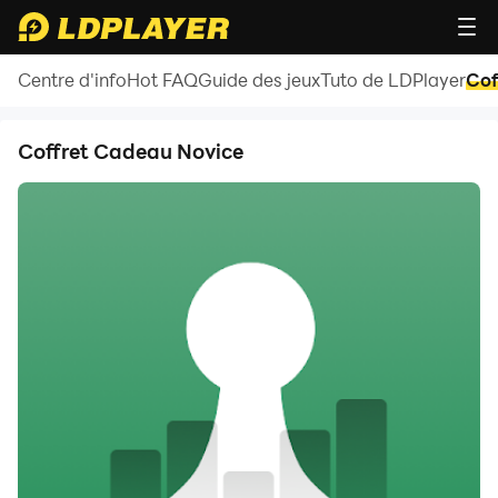
Centre d'info
Hot FAQ
Guide des jeux
Tuto de LDPlayer
Cof
Coffret Cadeau Novice