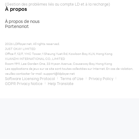
(Gestion des problèmes liés au compte LD et à la recharge)
À propos
À propos de nous
Partenariat
2026 LDPlayer.net. All rights reserved.
JUST OKAY LIMITED
Office F, 12/F, YHC Tower, 1 Sheung Yuet Rd, Kowloon Bay, KLN, Hong Kong
XUANZHI INTERNATIONAL CO., LIMITED
Room 1911, Lee Garden One, 33 Hysan Avenue, Causeway Bay, Hong Kong
Les applications de jeux sur ce site sont toutes collectées sur Internet. En cas de violation,
veuillez contacter l'e-mail :
support@ldplayer.net
Software Licensing Protocol
Terms of Use
Privacy Policy
GDPR Privacy Notice
Help Translate