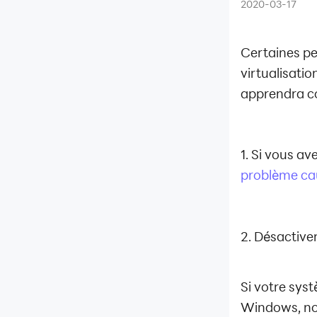
2020-03-17
informatique
Multi-instance
Certaines pe
Réparation de réseau
virtualisatio
Réparation de
apprendra c
données
Autre
Guide général
1. Si vous av
Problèmes fréquents
problème cau
Solutions utiles
Disque virtuel non valide ?
2.
Désactive
Facile à réparer
Solution de VT activée dans
le BIOS mais indétectable
Si votre sys
Comment utiliser LDPlayer
Windows, not
pour relancer