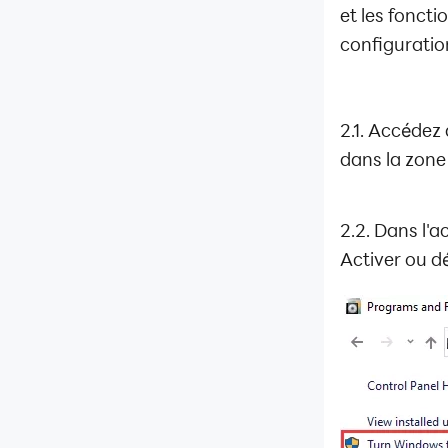
et les fonct
Comment résoudre le
problème d'interface COM
configuratio
(InvalidClientClass
Guides avancés
2.1. Accédez
Haute technologie
dans la zone
2.2. Dans l'
Activer ou d