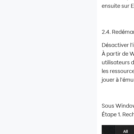
ensuite sur E
2.4. Redémar
Désactiver l
À partir de 
utilisateurs d
les ressourc
jouer à l'ém
Sous Window
Étape 1. Rec