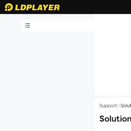
Tutoriels vidéos
Connaître LDPlayer
Programme
d'affiliation
Installation et
démarrage
Activer la VT
Instructions sur les
Support
Solut
/
fonctions
Solutio
Installation du jeu
Optimisation