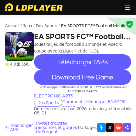
Accueil
Jeux
Des Sports
EA SPORTS FC™ Football Mobile
/
/
/
EA SPORTS FC™ Football
Mobile
Jouez au jeu de football du monde et visez la
coupe avec la Ligue 1 et de l’UCL.
Télécharger l'APK
4.0
36K+
recommend
Le développeur officiel de EA SPORTS FC™ Football Mobile est
ELECTRONIC ARTS.
ELECTRONIC ARTS
Comment télécharger EA SPORTS
Des Sports
FC™ Football Mobile sur votre
Dernières mise à jour: 2026-
com.ea.gp.fifamobile
08-01
ordinateur
Invitez d'autres
Télécharger
personnes et gagnez
Partager
:
l'APK
de l'argent