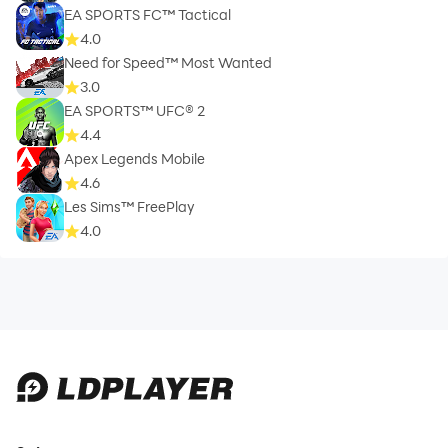
EA SPORTS FC™ Tactical
4.0
Need for Speed™ Most Wanted
3.0
EA SPORTS™ UFC® 2
4.4
Apex Legends Mobile
4.6
Les Sims™ FreePlay
4.0