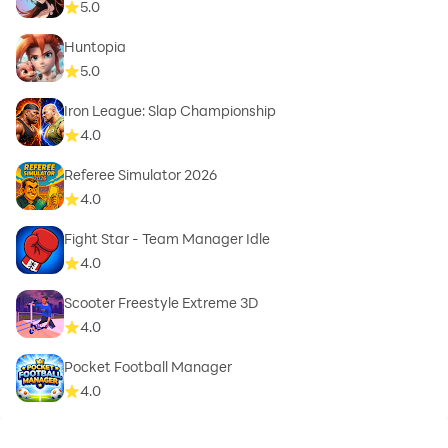
5.0
Huntopia
5.0
Iron League: Slap Championship
4.0
Referee Simulator 2026
4.0
Fight Star - Team Manager Idle
4.0
Scooter Freestyle Extreme 3D
4.0
Pocket Football Manager
4.0