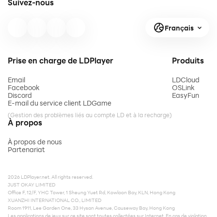
Suivez-nous
Français
Prise en charge de LDPlayer
Produits
Email
LDCloud
Facebook
OSLink
Discord
EasyFun
E-mail du service client LDGame
(Gestion des problèmes liés au compte LD et à la recharge)
À propos
À propos de nous
Partenariat
2026 LDPlayer.net. All rights reserved.
JUST OKAY LIMITED
Office F, 12/F, YHC Tower, 1 Sheung Yuet Rd, Kowloon Bay, KLN, Hong Kong
XUANZHI INTERNATIONAL CO., LIMITED
Room 1911, Lee Garden One, 33 Hysan Avenue, Causeway Bay, Hong Kong
Les applications de jeux sur ce site sont toutes collectées sur Internet. En cas de violation,