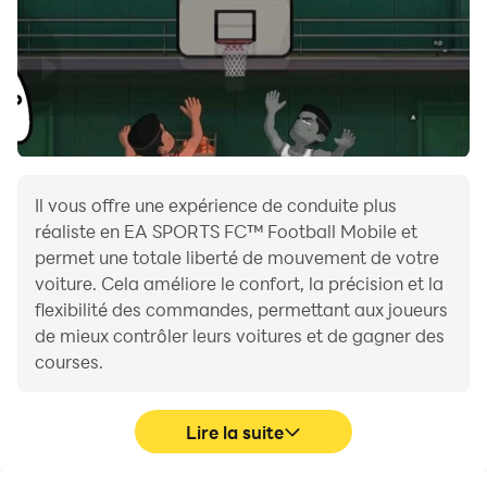
Incarnez de grands joueurs et des stars comme Jude
Bellingham, Bradley Barcola et Virgil van Dijk, ainsi
que des ICÔNES classiques comme Zinédine Zidane,
Ribéry, Henry, Beckham, Ronaldo et Ronaldinho.
Recrutez des joueurs héros issus d'équipes
légendaires, dont le PSG, Real Madrid, Liverpool et
Manchester City.
Il vous offre une expérience de conduite plus
réaliste en EA SPORTS FC™ Football Mobile et
MATCH RAPIDE AVEC VOS AMITIÉS
permet une totale liberté de mouvement de votre
Plongez dans un match à l'instant avec Match rapide
voiture. Cela améliore le confort, la précision et la
- Choisissez votre club, votre équipe nationale ou votre
flexibilité des commandes, permettant aux joueurs
équipe de rêve
de mieux contrôler leurs voitures et de gagner des
- Invitez vos contacts à un match rapide et voyez qui
courses.
marque le plus
Lire la suite
MULTIJOUER JcJ EN TEMPS RÉEL
Disputez des matchs en ligne dans les modes JcJ