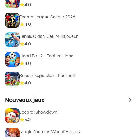
4.0
Dream League Soccer 2026
4.0
Tennis Clash : Jeu Mulitjoueur
4.0
Head Ball 2 - Foot en Ligne
4.0
Soccer Superstar - Football
4.0
Nouveaux jeux
to 
Jocard: Showdown
5.0
Magic Journey: War of Heroes