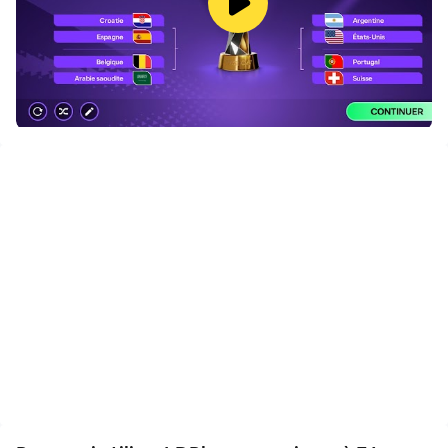
De plus, si vous souhaitez enchaîner une série de
mouvements consécutifs en une seule étape, la
fonction de macro d'un seul clic sera la fonction dont
vous rêvez, vous permettant d'exécuter rapidement
une série de mouvements en toute simplicité.
Commencez dès maintenant à télécharger et à jouer à
EA SPORTS FC™ Football Mobile sur votre ordinateur!
Ce jeu inclut des achats facultatifs de monnaies
virtuelles dans le jeu pouvant être utilisées pour
acquérir des objets virtuels, y compris une sélection
aléatoire d’objets virtuels.
Jouez à EA SPORTS FC™ Football, le jeu du football
ultime sur mobile.
Battez-vous pour la gloire dans la compétition Tournoi
Du Jeu Du Monde 2026 et créez votre équipe de rêve