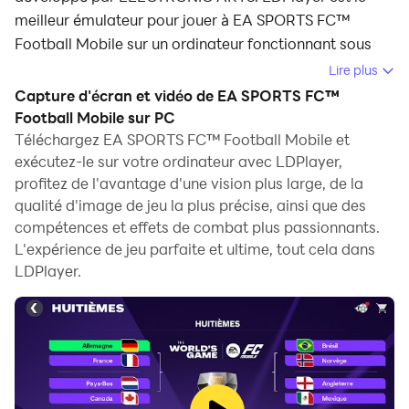
meilleur émulateur pour jouer à EA SPORTS FC™
Football Mobile sur un ordinateur fonctionnant sous
Windows. Il offre des fonctionnalités puissantes pour
Lire plus
vous aider à obtenir une expérience de jeu immersive
Capture d'écran et vidéo de EA SPORTS FC™
dans le jeu EA SPORTS FC™ Football Mobile.
Football Mobile sur PC
Téléchargez EA SPORTS FC™ Football Mobile et
Lorsque vous jouez à EA SPORTS FC™ Football Mobile
exécutez-le sur votre ordinateur avec LDPlayer,
sur votre ordinateur, l'écran plus grand et les
profitez de l'avantage d'une vision plus large, de la
performances graphiques plus puissantes vous
qualité d'image de jeu la plus précise, ainsi que des
permettent de profiter de graphismes de jeu plus clairs
compétences et effets de combat plus passionnants.
et fluides, améliorant ainsi l'expérience de jeu
L'expérience de jeu parfaite et ultime, tout cela dans
LDPlayer.
immersive et visuelle.
Les modes de contrôle des périphériques externes tels
que les manettes de jeu ou autres ressemblent
davantage à la sensation du sport réel, offrant un
contrôle plus précis et plus d'options.