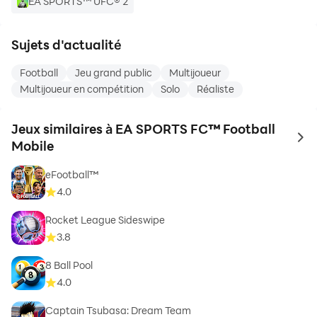
EA SPORTS™ UFC® 2
personnelles et aux cookies : privacy.ea.com/fr
Rendez-vous sur help.ea.com/fr/ pour toute question
Sujets d'actualité
ou demande d'assistance.
EA se réserve le droit d'interrompre les fonctionnalités
Football
Jeu grand public
Multijoueur
en ligne après un préavis de 30 jours publié sur
Multijoueur en compétition
Solo
Réaliste
ea.com/fr-fr/service-updates.
Jeux similaires à EA SPORTS FC™ Football
to 
Mobile
eFootball™
4.0
Rocket League Sideswipe
3.8
8 Ball Pool
4.0
Captain Tsubasa: Dream Team