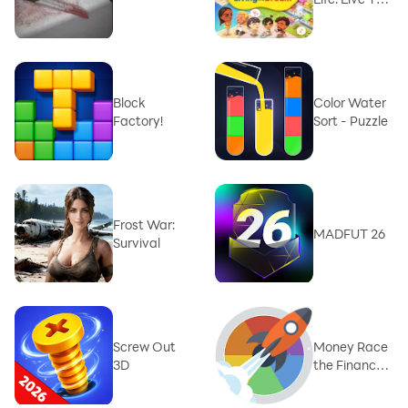
dream
Block
Color Water
Factory!
Sort - Puzzle
Frost War:
MADFUT 26
Survival
Screw Out
Money Race
3D
the Finance
Game