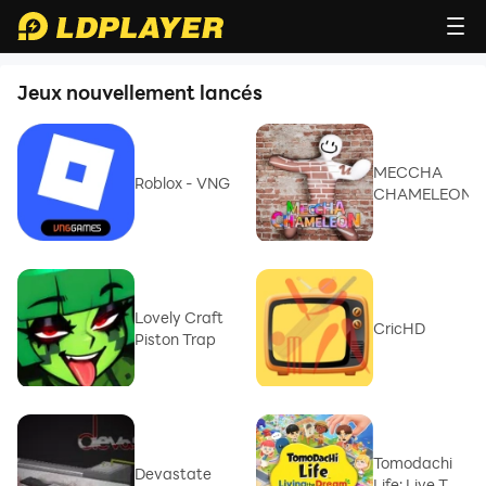
Jeux nouvellement lancés
MECCHA
Roblox - VNG
CHAMELEON
Lovely Craft
CricHD
Piston Trap
Tomodachi
Devastate
Life: Live The