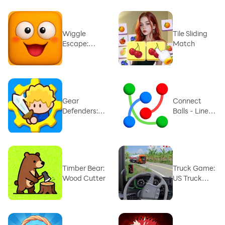
Wiggle
Tile Sliding
Escape:
Match
Snake Puzzle
Gear
Connect
Defenders:
Balls - Line
Défense TD
Puzzle -
Timber Bear:
Truck Game:
Wood Cutter
US Truck
Driving