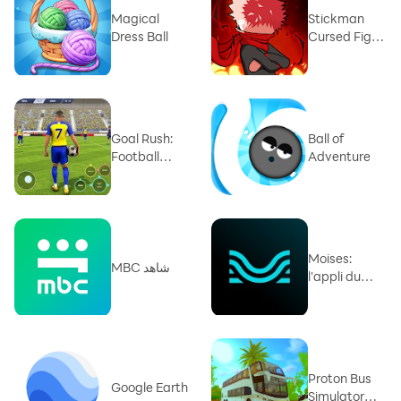
Magical
Stickman
Dress Ball
Cursed Fight
3v3
Goal Rush:
Ball of
Football
Adventure
Game
Moises:
MBC شاهد
l'appli du
Musicien
Proton Bus
Google Earth
Simulator