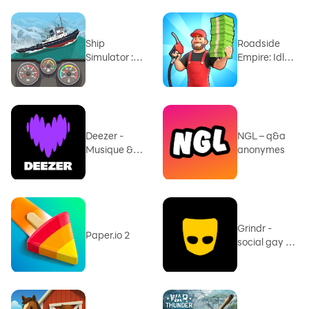
Ship
Roadside
Simulator :
Empire: Idle
jeu de
Tycoon
bateau
Deezer -
NGL – q&a
Musique &
anonymes
Podcast
Grindr -
Paper.io 2
social gay et
le chat