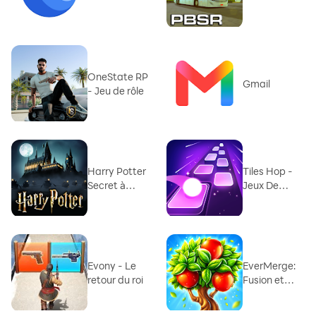
Road
OneState RP
Gmail
- Jeu de rôle
Harry Potter
Tiles Hop -
Secret à
Jeux De
Poudlard
Musique
Evony - Le
EverMerge:
retour du roi
Fusion et
puzzle