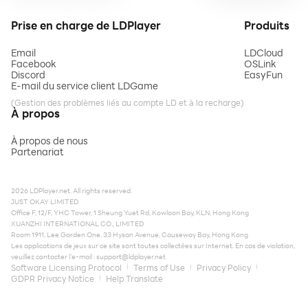
Prise en charge de LDPlayer
Produits
Email
LDCloud
Facebook
OSLink
Discord
EasyFun
E-mail du service client LDGame
(Gestion des problèmes liés au compte LD et à la recharge)
À propos
À propos de nous
Partenariat
2026 LDPlayer.net. All rights reserved.
JUST OKAY LIMITED
Office F, 12/F, YHC Tower, 1 Sheung Yuet Rd, Kowloon Bay, KLN, Hong Kong
XUANZHI INTERNATIONAL CO., LIMITED
Room 1911, Lee Garden One, 33 Hysan Avenue, Causeway Bay, Hong Kong
Les applications de jeux sur ce site sont toutes collectées sur Internet. En cas de violation,
veuillez contacter l'e-mail :
support@ldplayer.net
Software Licensing Protocol
Terms of Use
Privacy Policy
GDPR Privacy Notice
Help Translate