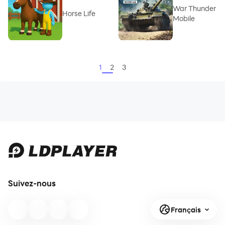
War Thunder
Horse Life
Mobile
1
2
3
Suivez-nous
Français