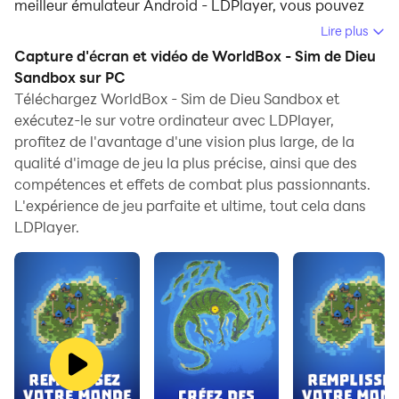
meilleur émulateur Android - LDPlayer, vous pouvez
télécharger WorldBox - Sim de Dieu Sandbox et
Lire plus
l'exécuter sur votre ordinateur.
Capture d'écran et vidéo de WorldBox - Sim de Dieu
Sandbox sur PC
En exécutant WorldBox - Sim de Dieu Sandbox sur
Téléchargez WorldBox - Sim de Dieu Sandbox et
votre ordinateur, vous pouvez naviguer clairement sur
exécutez-le sur votre ordinateur avec LDPlayer,
un grand écran, et contrôler les applications à l'aide de
profitez de l'avantage d'une vision plus large, de la
la souris et du clavier est beaucoup plus rapide que de
qualité d'image de jeu la plus précise, ainsi que des
toucher l'écran, et vous n'avez jamais à vous soucier
compétences et effets de combat plus passionnants.
de la puissance de votre appareil.
L'expérience de jeu parfaite et ultime, tout cela dans
LDPlayer.
Grâce aux fonctionnalités multi-instance et de
synchronisation, vous pouvez également exécuter des
applications et des comptes multiples sur votre
ordinateur.
La fonction de transfert de fichiers entre l'émulateur et
l'ordinateur facilite également le partage de photos,
de vidéos et de fichiers.