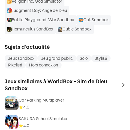
Religion Inc. God Simulator
Judgment Day: Ange de Dieu
Battle Playground: War Sandbox
Cat Sandbox
Homunculus SandBox
Cubic Sandbox
Sujets d'actualité
Jeux sandbox
Jeu grand public
Solo
Stylisé
Pixelisé
Hors connexion
Jeux similaires à WorldBox - Sim de Dieu
to 
Sandbox
Car Parking Multiplayer
4.0
SAKURA School Simulator
4.0