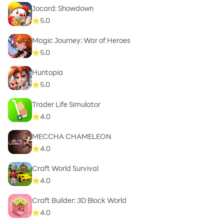
Jocard: Showdown
5.0
Magic Journey: War of Heroes
5.0
Huntopia
5.0
Trader Life Simulator
4.0
MECCHA CHAMELEON
4.0
Craft World Survival
4.0
Craft Builder: 3D Block World
4.0