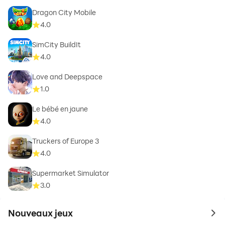
Dragon City Mobile
4.0
SimCity BuildIt
4.0
Love and Deepspace
1.0
Le bébé en jaune
4.0
Truckers of Europe 3
4.0
Supermarket Simulator
3.0
Nouveaux jeux
to 