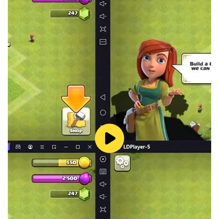
Créez un monde de pixels. Vous pouvez créer un
monde en pixel art grâce aux divers outils gratuits,
magie et pinceaux. Utilisez simplement différents
types de pixels pour la coloration. Soyez créatif !
Expérimentez dans votre propre jeu Sandbox. Jouez
avec les différentes créatures et pouvoirs dans la
simulation du monde magique
Devenez le Dieu de votre propre monde en pixel art.
Créez la vie et bâtissez la civilisation de différentes
races mythologiques. Construisez le monde de vos
rêves !
Vous pouvez jouer à ce jeu Sandbox sans connexion
Wi-Fi ni Internet