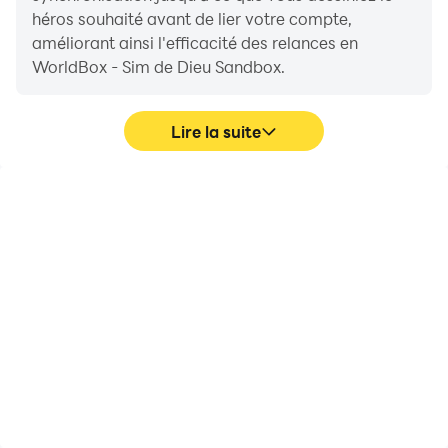
Reddit: https://reddit.com/r/worldbox
héros souhaité avant de lier votre compte,
Instagram:
améliorant ainsi l'efficacité des relances en
https://www.instagram.com/superworldbox/
WorldBox - Sim de Dieu Sandbox.
Twitter: https://twitter.com/superworldbox
Lire la suite
FPS élevés
Magnétoscope
Avec la prise en charge
Capturez facilement vos
de FPS élevés, les
performances et votre
graphismes des jeux
gameplay dans
WorldBox - Sim de Dieu
WorldBox - Sim de Dieu
Sandbox sont plus fluides
Sandbox, en vous aidant
et les actions sont plus
à apprendre et à
fluides, améliorant ainsi
améliorer les techniques
l'expérience visuelle et
de conduite, ou à
l'immersion des jeux
partager des
WorldBox - Sim de Dieu
expériences et des
Sandbox.
réalisations de jeu avec