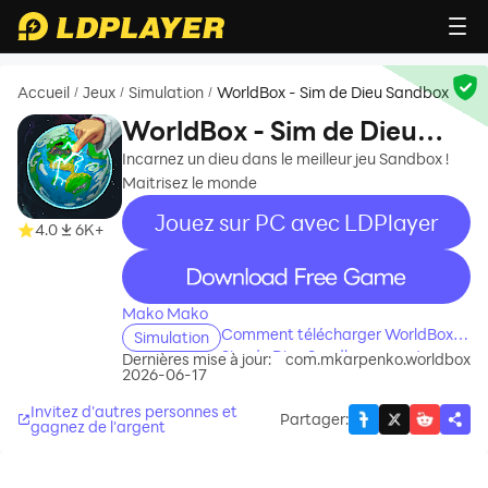
Accueil
Jeux
Simulation
WorldBox - Sim de Dieu Sandbox
/
/
/
WorldBox - Sim de Dieu
Sandbox
Incarnez un dieu dans le meilleur jeu Sandbox !
Maitrisez le monde
Jouez sur PC avec LDPlayer
4.0
6K+
recommend
Mako Mako
Comment télécharger WorldBox -
Simulation
Sim de Dieu Sandbox sur votre
Dernières mise à jour:
com.mkarpenko.worldbox
2026-06-17
ordinateur
Invitez d'autres personnes et
Partager
:
gagnez de l'argent