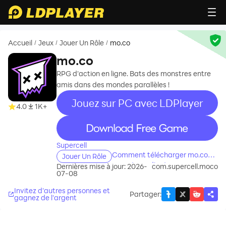
Accueil
Jeux
Jouer Un Rôle
mo.co
/
/
/
mo.co
RPG d'action en ligne. Bats des monstres entre
amis dans des mondes parallèles !
Jouez sur PC avec LDPlayer
4.0
1K+
recommend
Supercell
Comment télécharger mo.co
Jouer Un Rôle
sur votre ordinateur
Dernières mise à jour: 2026-
com.supercell.moco
07-08
Invitez d'autres personnes et
Partager
:
gagnez de l'argent