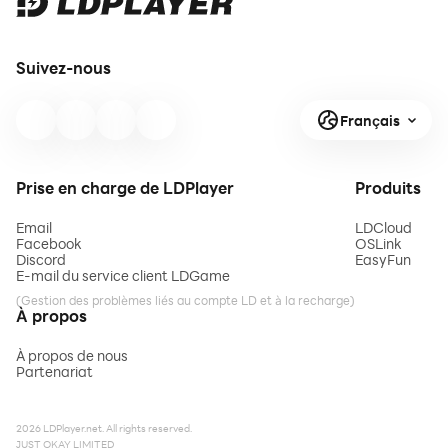
Suivez-nous
Français
Prise en charge de LDPlayer
Produits
Email
LDCloud
Facebook
OSLink
Discord
EasyFun
E-mail du service client LDGame
(Gestion des problèmes liés au compte LD et à la recharge)
À propos
À propos de nous
Partenariat
2026 LDPlayer.net. All rights reserved.
JUST OKAY LIMITED