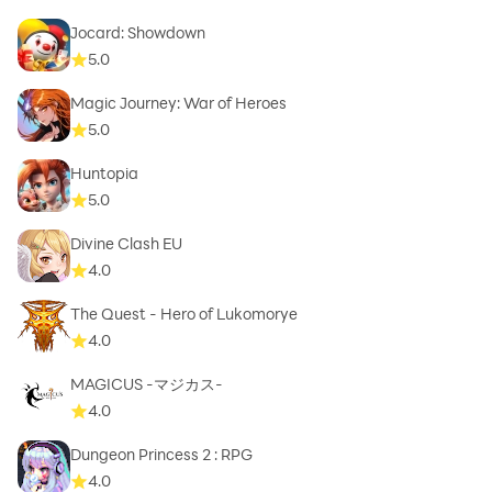
Jocard: Showdown
5.0
Magic Journey: War of Heroes
5.0
Huntopia
5.0
Divine Clash EU
4.0
The Quest - Hero of Lukomorye
4.0
MAGICUS -マジカス-
4.0
Dungeon Princess 2 : RPG
4.0