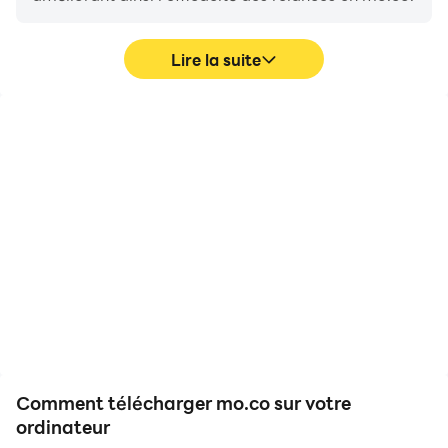
Lire la suite
FPS élevés
Clavier et souris
Avec la prise en charge
Dans mo.co, les joueurs
de FPS élevés, les
effectuent fréquemment
graphismes des jeux
des actions telles que le
mo.co sont plus fluides et
mouvement du
les actions sont plus
personnage, la sélection
fluides, améliorant ainsi
de compétences et le
l'expérience visuelle et
combat, où le clavier et la
l'immersion des jeux
souris offrent un
mo.co.
fonctionnement plus
pratique et plus réactif.
Comment télécharger mo.co sur votre
ordinateur