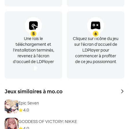
5
6
Une fois le
Cliquez sur l'icône du jeu
téléchargement et
sur l'écran d'accueil de
l'installation terminés,
LDPlayer pour
revenez à l'écran
commencer à profiter
d'accueil de LDPlayer
de ce jeu passionnant
Jeux similaires à mo.co
to 
Epic Seven
4.0
GODDESS OF VICTORY: NIKKE
4.0