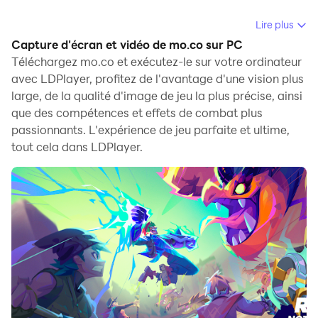
Points forts du jeu :
Lire plus
l'équilibre parfait entre tactique et réflexes & plusieurs
Capture d'écran et vidéo de mo.co sur PC
modes compétitifs pour des batailles intenses à tout
Téléchargez mo.co et exécutez-le sur votre ordinateur
moment
avec LDPlayer, profitez de l'avantage d'une vision plus
large, de la qualité d'image de jeu la plus précise, ainsi
Raid tactique :
que des compétences et effets de combat plus
affrontez d'autres équipes dans des matchs 3v3 ultra-
passionnants. L'expérience de jeu parfaite et ultime,
rythmés où coordination et stratégie sont toutes
tout cela dans LDPlayer.
nécessaires.
Défi de survie :
survivrez-vous dans une arène qui se rétrécit ! Un test
d'habileté et de prise de décision.
Événements spéciaux :
des défis temporaires aux règles uniques pour
renouveler l'expérience !