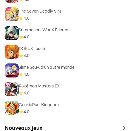
The Seven Deadly Sins
4.0
Summoners War X Frieren
4.0
DOFUS Touch
4.0
Slime Souv. d'un autre monde
4.0
Pokémon Masters EX
4.0
CookieRun: Kingdom
4.0
Nouveaux jeux
to 