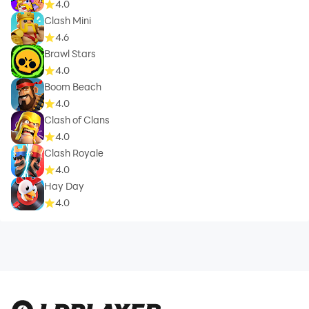
4.0
Clash Mini
4.6
Brawl Stars
4.0
Boom Beach
4.0
Clash of Clans
4.0
Clash Royale
4.0
Hay Day
4.0