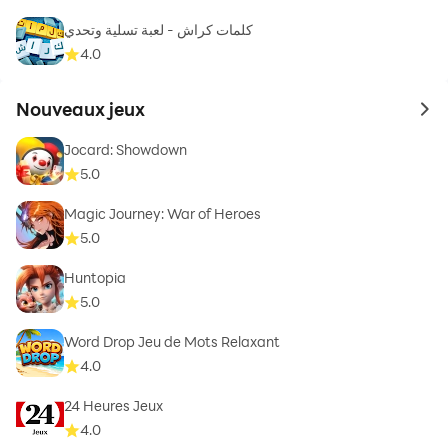
كلمات كراش - لعبة تسلية وتحدي
4.0
Nouveaux jeux
to 
Jocard: Showdown
5.0
Magic Journey: War of Heroes
5.0
Huntopia
5.0
Word Drop Jeu de Mots Relaxant
4.0
24 Heures Jeux
4.0