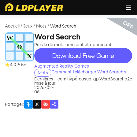
OFF
Accueil
Jeux
Mots
Word Search
/
/
/
Word Search
Puzzle de mots amusant et apprenant
recommend
4.0
5+
Augmented Reality Games
Comment télécharger Word Search sur
Mots
votre ordinateur
Dernières
com.hypercasual.gp.WordSearchp2e
mise à jour:
2026-02-
06
Partager
: