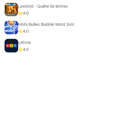
LexiGrid - Quête de lettres
4.0
Mots Bulles: Bubble Word Jam
4.0
Lettria
4.0