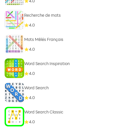
4.0
Recherche de mots
4.0
Mots Mêlés Français
4.0
Word Search Inspiration
4.0
Word Search
4.0
Word Search Classic
4.0