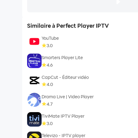
Similaire à Perfect Player IPTV
YouTube
3.0
Smarters Player Lite
4.6
CapCut - Éditeur vidéo
4.0
Drama Live | Video Player
4.7
TiviMate IPTV Player
3.0
Televizo - IPTV player