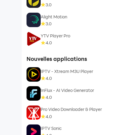
3.0
Alight Motion
3.0
YTV Player Pro
4.0
Nouvelles applications
IPTV - Xtream M3U Player
4.0
InFlux - AI Video Generator
4.0
Pro Video Downloader & Player
4.0
IPTV Sonic