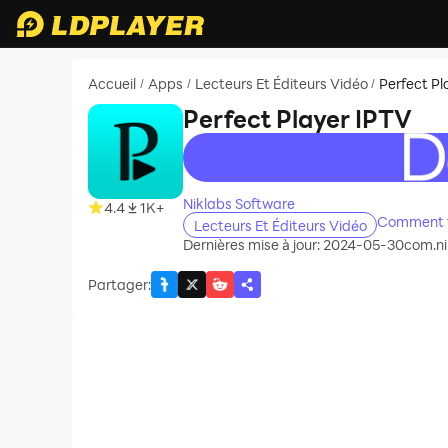
Accueil
Apps
Lecteurs Et Éditeurs Vidéo
Perfect Pl
/
/
/
Perfect Player IPTV
recommend
Niklabs Software
4.4
1K+
Comment té
Lecteurs Et Éditeurs Vidéo
Dernières mise à jour: 2024-05-30
com.ni
Partager
: