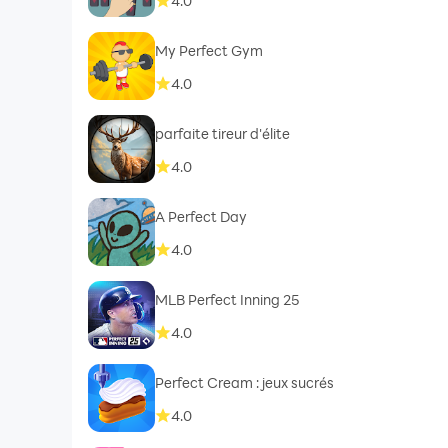
4.0
My Perfect Gym
4.0
parfaite tireur d'élite
4.0
A Perfect Day
4.0
MLB Perfect Inning 25
4.0
Perfect Cream : jeux sucrés
4.0