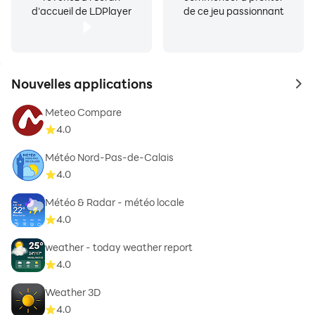
d'accueil de LDPlayer
de ce jeu passionnant
Nouvelles applications
to 
Meteo Compare
4.0
Météo Nord-Pas-de-Calais
4.0
Météo & Radar - météo locale
4.0
weather - today weather report
4.0
Weather 3D
4.0