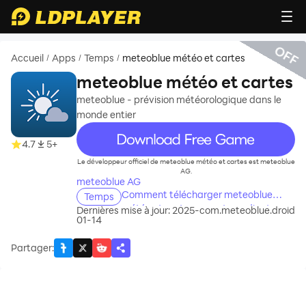
OFF
Accueil
Apps
Temps
meteoblue météo et cartes
/
/
/
meteoblue météo et cartes
meteoblue - prévision météorologique dans le
monde entier
recommend
4.7
5+
Le développeur officiel de meteoblue météo et cartes est meteoblue
AG.
meteoblue AG
Comment télécharger meteoblue
Temps
météo et cartes sur votre ordinateur
Dernières mise à jour: 2025-
com.meteoblue.droid
01-14
Partager
: