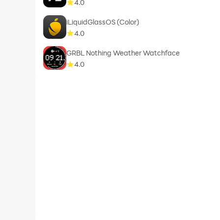
4.0
iLiquidGlassOS (Color)
4.0
GRBL Nothing Weather Watchface
4.0