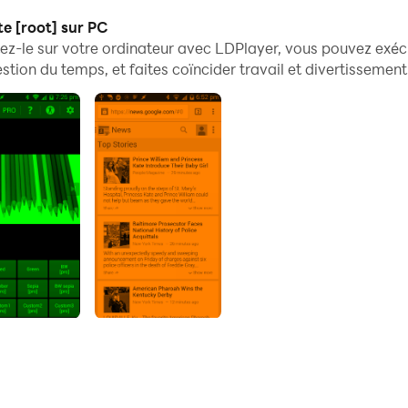
 synchronisation, vous pouvez également exécuter des appli
e [root] sur PC
ez-le sur votre ordinateur avec LDPlayer, vous pouvez exéc
ion du temps, et faites coïncider travail et divertissement
ateur et l'ordinateur facilite également le partage de photos,
z-le sur votre ordinateur dès maintenant et profitez de l'éc
e night vision for astronomy or reading ebooks in bed.
er.
ue sliders.