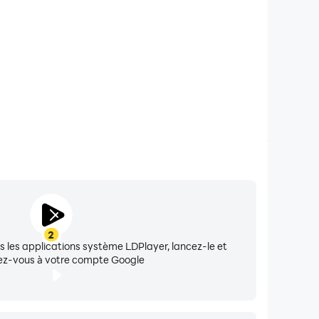
tegration, experimental gamma support, and a
recording and screenshot apps, though.)
e Pro version. Do not set to activate on boot
ice.
2
-down.
ns les applications système LDPlayer, lancez-le et
z-vous à votre compte Google