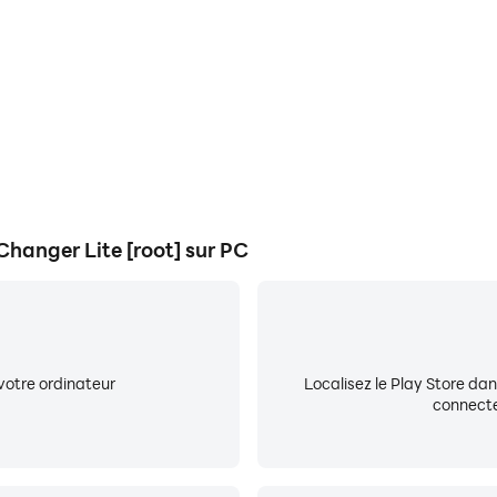
 plugin.
utdoor and inverted color modes, widget support, Tasker in
ur colors in all apps. (May not be compatible with screen 
 Use at your own risk. Try the Lite version before buying th
hanger Lite [root] sur PC
y lower their framerate by an amount depending on your dev
ettings are disabled on boot if you boot with device upside
votre ordinateur
Localisez le Play Store da
connecte