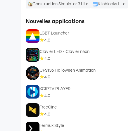
Construction Simulator 3 Lite
Kiloblocks Lite
Nouvelles applications
LGBT Launcher
4.0
Clavier LED - Clavier néon
4.0
CFS136 Halloween Animation
4.0
XCIPTV PLAYER
4.0
FreeCine
4.0
Termux:Style