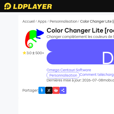
Accueil
Apps
Personnalisation
Color Changer Lite [
/
/
/
Color Changer Lite [ro
Changer complètement les couleurs de l'é
3.0
500+
recommend
Omega Centauri Software
Comment télécharger
Personnalisation
Dernières mise à jour: 2026-07-08
mobi.
Partager
: