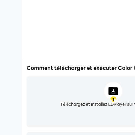
- Prepare for sleep by turning off blue light.
- Includes widget support and Tasker integration
The Lite version includes red, green, amber, o
four-day trial of the Pro features.
This is NOT an overlay: it completely remaps yo
The method used for re-coloring is experimental.
Comment télécharger et exécuter Color C
until you've successfully tested.
Note 1: Graphically demanding games will likel
1
Note 2: As a safety measure, Color Changer's s
Téléchargez et installez LDPlayer sur 