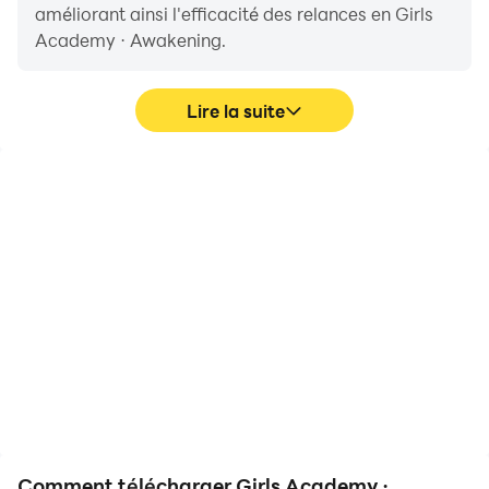
améliorant ainsi l'efficacité des relances en Girls
Academy · Awakening.
Lire la suite
FPS élevés
Clavier et souris
Avec la prise en charge
Dans Girls Academy ·
de FPS élevés, les
Awakening, les joueurs
graphismes des jeux Girls
effectuent fréquemment
Academy · Awakening
des actions telles que le
sont plus fluides et les
mouvement du
actions sont plus fluides,
personnage, la sélection
améliorant ainsi
de compétences et le
l'expérience visuelle et
combat, où le clavier et la
l'immersion des jeux Girls
souris offrent un
Academy · Awakening.
fonctionnement plus
pratique et plus réactif.
Comment télécharger Girls Academy ·