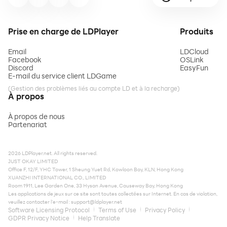
Prise en charge de LDPlayer
Produits
Email
LDCloud
Facebook
OSLink
Discord
EasyFun
E-mail du service client LDGame
(Gestion des problèmes liés au compte LD et à la recharge)
À propos
À propos de nous
Partenariat
2026 LDPlayer.net. All rights reserved.
JUST OKAY LIMITED
Office F, 12/F, YHC Tower, 1 Sheung Yuet Rd, Kowloon Bay, KLN, Hong Kong
XUANZHI INTERNATIONAL CO., LIMITED
Room 1911, Lee Garden One, 33 Hysan Avenue, Causeway Bay, Hong Kong
Les applications de jeux sur ce site sont toutes collectées sur Internet. En cas de violation,
veuillez contacter l'e-mail :
support@ldplayer.net
Software Licensing Protocol
Terms of Use
Privacy Policy
GDPR Privacy Notice
Help Translate