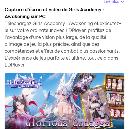
d'exploitation Windows. Il peut fournir des
Lire plus
fonctionnalités puissantes pour vous aider à obtenir
Capture d'écran et vidéo de Girls Academy ·
une expérience de jeu immersive dans le jeu Girls
Awakening sur PC
Academy · Awakening.
Téléchargez Girls Academy · Awakening et exécutez-
le sur votre ordinateur avec LDPlayer, profitez de
Lorsque vous jouez à Girls Academy · Awakening sur
l'avantage d'une vision plus large, de la qualité
PC, en tant que nouveau débutant qui veut ouvrir un
d'image de jeu la plus précise, ainsi que des
nouveau compte,Multi-Instance et Synchronisation
compétences et effets de combat plus passionnants.
sont particulièrement utiles pour le premier tirage.Vous
L'expérience de jeu parfaite et ultime, tout cela dans
LDPlayer.
pouvez les utiliser pour copier plusieurs émulateurs et
commencer la ynchronisation.Liez votre compte
jusqu'à ce que vous obteniez le héros que vous aimez.
En outre, l'enregistreur de script est une excellente
option pour les jeux qui vous obligent à passer au
niveau supérieur et à effectuer des tâches.Exécutez le
synchroniseur et enregistrez l'opération, puis répétez
les actions de l'instance maître en temps réel.En