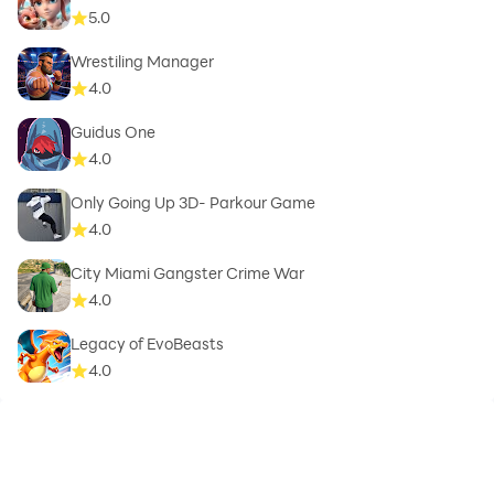
5.0
Wrestiling Manager
4.0
Guidus One
4.0
Only Going Up 3D- Parkour Game
4.0
City Miami Gangster Crime War
4.0
Legacy of EvoBeasts
4.0