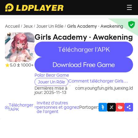
Accueil
Jeux
Jouer Un Rôle
Girls Academy · Awakening
/
/
/
Girls Academy · Awakening
Télécharger l'APK
recommend
recommend
5.0
1000+
Polar Bear Game
Comment télécharger Girls
Jouer Un Rôle
Academy · Awakening sur
Dernières mise à
com.youngfun.girls.juexing.ld
jour: 2025-11-13
votre ordinateur
Invitez d'autres
Télécharger
personnes et gagnez
Partager
:
l'APK
de l'argent