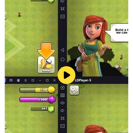
■ Enjoy unlimited upgrades and challenge global
experts
Cross server battles, competing with players from all
over the world, showcasing your extraordinary
abilities!
Multiple copies, massive upgrade data, make your
growth path smooth and unobstructed!
Download now and embark on a magnificent
adventure, experiencing unprecedented combat
passion!