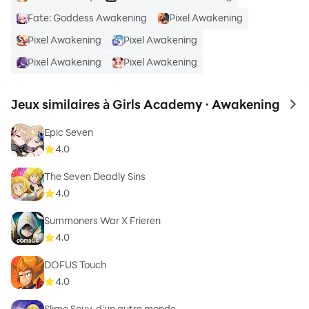
Fate: Goddess Awakening
Pixel Awakening
Pixel Awakening
Pixel Awakening
Pixel Awakening
Pixel Awakening
Jeux similaires à Girls Academy · Awakening
to 
Epic Seven
4.0
The Seven Deadly Sins
4.0
Summoners War X Frieren
4.0
DOFUS Touch
4.0
Slime Souv. d'un autre monde