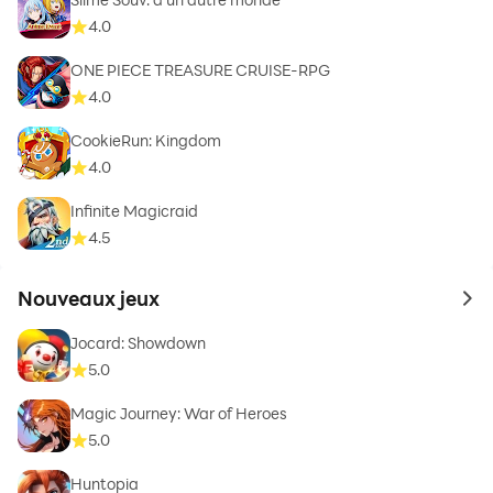
4.0
ONE PIECE TREASURE CRUISE-RPG
4.0
CookieRun: Kingdom
4.0
Infinite Magicraid
4.5
Nouveaux jeux
to 
Jocard: Showdown
5.0
Magic Journey: War of Heroes
5.0
Huntopia